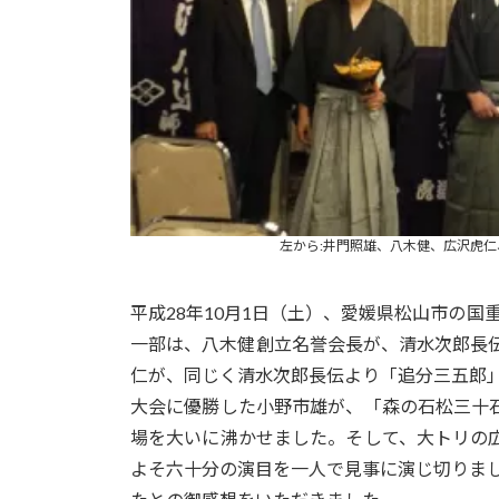
左から:井門照雄、八木健、広沢虎
平成28年10月1日（土）、愛媛県松山市の国
一部は、八木健創立名誉会長が、清水次郎長
仁が、同じく清水次郎長伝より「追分三五郎」
大会に優勝した小野市雄が、「森の石松三十
場を大いに沸かせました。そして、大トリの
よそ六十分の演目を一人で見事に演じ切りまし