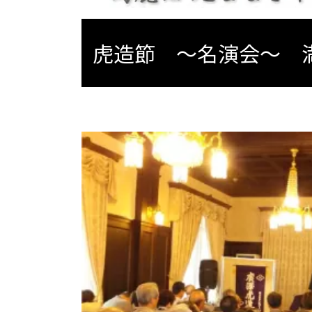
虎造節 ～名演会～ 