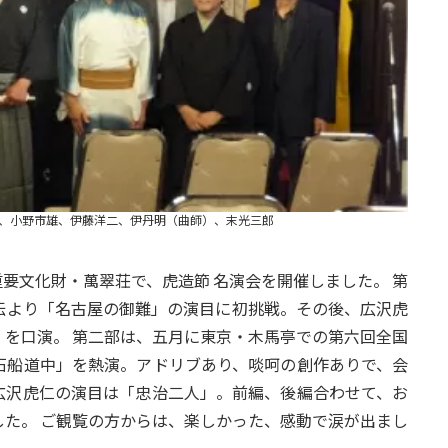
仁、小野市雄、伊藤洋二、伊丹明（曲師）、末光三郎
重要文化財・萬翠荘で、虎造節 名演会を開催しました。 第
伝より「名古屋の御難」の演目に初挑戦。その後、広沢虎
を口演。 第二部は、五月に東京・木馬亭での第六回全国
石船道中」を熱演。アドリブあり、啖呵の創作ありで、会
広沢虎仁の演目は「忠治二人」。前編、後編合わせて、お
た。 ご観覧の方からは、楽しかった、感動で涙が出まし