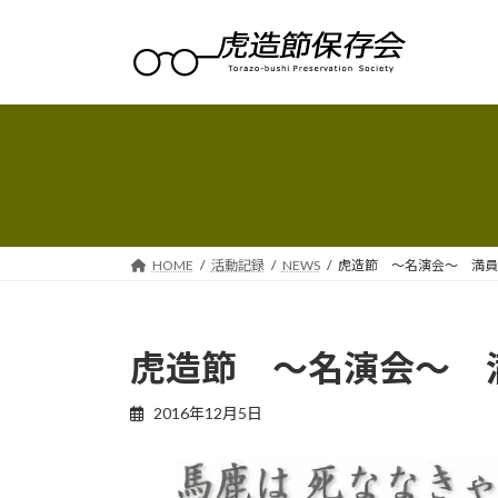
コ
ナ
ン
ビ
テ
ゲ
ン
ー
ツ
シ
へ
ョ
ス
ン
キ
に
ッ
移
プ
動
HOME
活動記録
NEWS
虎造節 ～名演会～ 満員
虎造節 ～名演会～ 
2016年12月5日