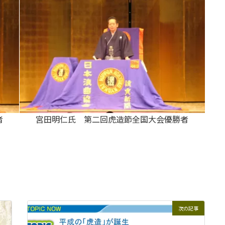
者
宮田明仁氏 第二回虎造節全国大会優勝者
次の記事