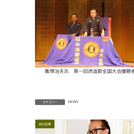
飯塚治夫氏 第一回虎造節全国大会優勝
NEWS
カテゴリー
前の記事