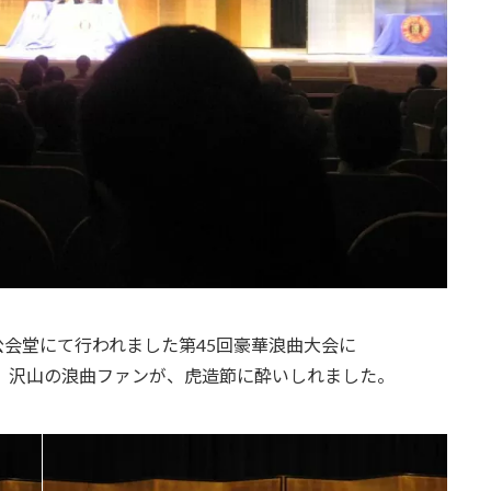
浅草公会堂にて行われました第45回豪華浪曲大会に
。沢山の浪曲ファンが、虎造節に酔いしれました。