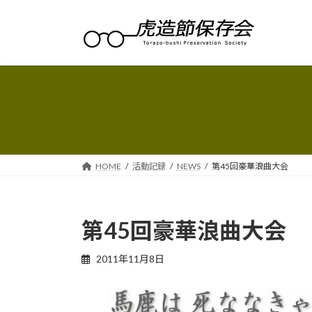
コ
ナ
ン
ビ
テ
ゲ
ン
ー
ツ
シ
へ
ョ
ス
ン
キ
に
ッ
移
プ
動
HOME
活動記録
NEWS
第45回豪華浪曲大会
第45回豪華浪曲大会
2011年11月8日