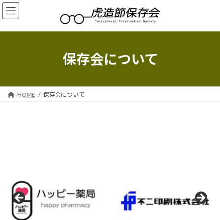
コ
ナ
ン
ビ
テ
ゲ
ン
ー
ツ
シ
へ
ョ
保存会について
ス
ン
キ
に
ッ
移
プ
動
HOME
保存会について